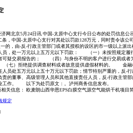
定
济网北京5月24日讯 中国-太原中心支行今日公布的处罚信息公
二条，中国-太原中心支行对其处以罚款128万元，同时责令该公
一的，由-反-行政主管部门或者其授权的设区的市一级以上派
任人员，处一万元以上五万元以下罚款： （一）未按照规定履
者可疑交易报告的； （四）与身份不明的客户进行交易或者
 （七）拒绝提供调查材料或者故意提供虚假材料的。 金融机
任人员处五万元以上五十万元以下罚款；情节特别严重的，反-
责的董事、高级管理人员和其他直接责任人员，反-行政主管部
行业工作。 以下为处罚原文：。泸州商务信息发布。
新相关信息： 欧麦朗山西华恩EPS白膜空气源空气能烘干机项目
钱规定
l