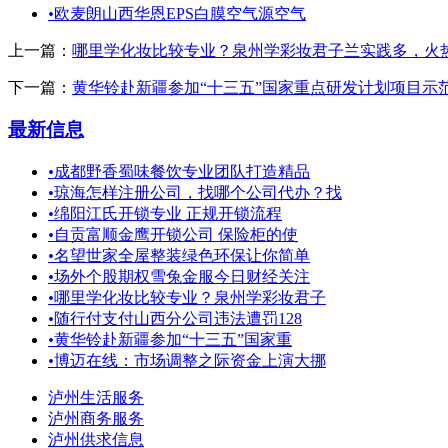
•
欧麦朗山西华恩EPS白膜空气源空气
上一篇：
哪里学化妆比较专业？泉州学彩妆君子兰实践多，火
下一篇：
黄华铃赴新疆参加“十三五”国家重点研发计划项目示
最新信息
•
成都野香蜀味餐饮专业团队打造精品
•
琼海怎样注册公司，找哪个公司代办？找
•
绵阳江氏开锁专业 正规开锁流程
•
自贡富顺金鹰开锁公司 保险柜的使
•
名望世家全屋整装绿色环保让你简单
•
场外个股期权雪兔金服今日财经关注
•
哪里学化妆比较专业？泉州学彩妆君子
•
随行付支付山西分公司违法遭罚128
•
黄华铃赴新疆参加“十三五”国家重
•
博迈在线：市场调整之际资金上演大挪
泸州生活服务
泸州商务服务
泸州供求信息