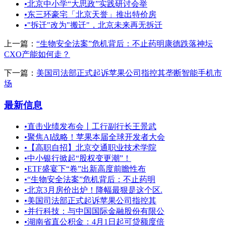
•
北京中小学“大思政”实践研讨会举
•
东三环豪宅「北京天誉」推出特价房
•
"拆迁"改为"搬迁"，北京未来再无拆迁
上一篇：
“生物安全法案”危机背后：不止药明康德跌落神坛
CXO产能如何走？
下一篇：
美国司法部正式起诉苹果公司指控其垄断智能手机市
场
最新信息
•
直击业绩发布会丨工行副行长王景武
•
聚焦AI战略！苹果本届全球开发者大会
•
【高职自招】北京交通职业技术学院
•
中小银行掀起“股权变更潮”！
•
ETF盛宴下“卷”出新高度前瞻性布
•
“生物安全法案”危机背后：不止药明
•
北京3月房价出炉！降幅最狠是这个区.
•
美国司法部正式起诉苹果公司指控其
•
并行科技：与中国国际金融股份有限公
•
湖南省直公积金：4月1日起可贷额度倍