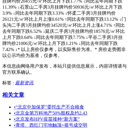
挂牌均价20455元/㎡环比上月下跌1.77% ↓同比去年同期下跌
11.39% ↓石景山二手房3月挂牌均价50936元/㎡环比上月下跌
3.9% ↓同比去年同期下跌3.33% ↓怀柔二手房3月挂牌均价
26121元/㎡环比上月上涨0.61% ↑同比去年同期下跌13.12% ↓门
头沟二手房3月挂牌均价34520元/㎡环比上月上涨4.71% ↑同比
去年同期下跌6.52% ↓延庆二手房3月挂牌均价18576元/㎡环比
上月下跌0.64% ↓同比去年同期下跌7.75% ↓平谷二手房3月挂
牌均价21006元/㎡环比上月下跌1.21% ↓同比去年同期下跌
7.42% ↓* 以上房价仅参考，以实际售价为准。* 房价走势图非
以公示均价为基准，仅参考。
本信息由网络用户发布，
本站只提供信息展示，内容详情请与
官方联系确认。
标签 :
最新资讯
相关文章
•
“北京中加保罗”委托生产不合格食
•
北京金第万科地产50%股权及约2.43
•
北京发布HPV疫苗接种“新方案”
•
青塔、西红门宅地触顶+摇号成交明