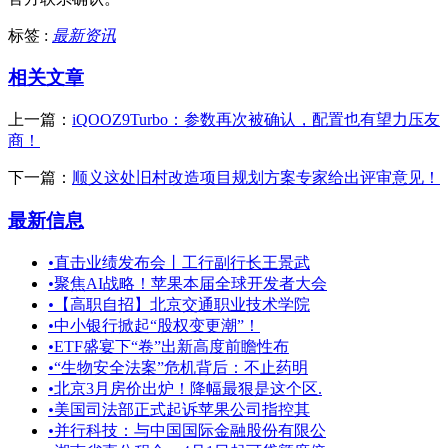
标签 :
最新资讯
相关文章
上一篇：
iQOOZ9Turbo：参数再次被确认，配置也有望力压友
商！
下一篇：
顺义这处旧村改造项目规划方案专家给出评审意见！
最新信息
•
直击业绩发布会丨工行副行长王景武
•
聚焦AI战略！苹果本届全球开发者大会
•
【高职自招】北京交通职业技术学院
•
中小银行掀起“股权变更潮”！
•
ETF盛宴下“卷”出新高度前瞻性布
•
“生物安全法案”危机背后：不止药明
•
北京3月房价出炉！降幅最狠是这个区.
•
美国司法部正式起诉苹果公司指控其
•
并行科技：与中国国际金融股份有限公