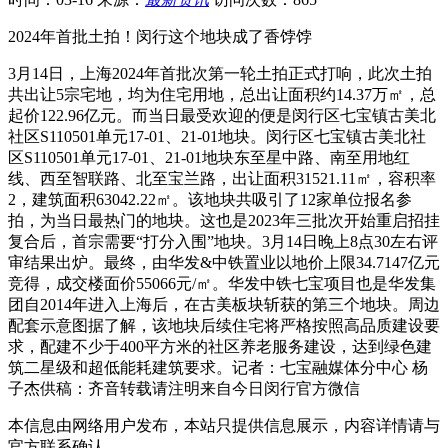
2024年首批土拍！闵行这个地块成了香饽饽
3月14日，上海2024年首批次第一轮土拍正式打响，此次土拍
共出让5宗宅地，均为住宅用地，总出让面积约14.37万㎡，总
起价122.96亿元。而当日最受欢迎的便是闵行区七宝镇古美北
社区S110501单元17-01、21-01地块。闵行区七宝镇古美北社
区S110501单元17-01、21-01地块东至星中路、南至用地红
线、西至智联路、北至宝兰路，出让面积31521.11㎡，容积率
2，建筑面积63042.22㎡。该地块共吸引了12家单位报名参
拍，为当日最热门的地块。这也是2023年三批次开始重启招挂
复合后，首宗需要“打分入围”地块。3月14日晚上8点30左右评
审结果出炉。最终，由华发&中铁置业以地价上限34.7147亿元
竞得，成交楼面价55066元/㎡。华发中铁七宝项目也是华发集
团自2014年进入上海后，在古美板块斩获的第三个地块。周边
配套示意图据了解，该地块后续住宅将严格按照高品质建设要
求，配建不少于400平方米的社区养老服务建设，达到绿色建
筑二星级和超低能耗建筑要求。记者：七宝融媒体分中心 杨
子杰供稿：齐音转载请注明来自今日闵行官方微信
本信息由网络用户发布，
本站只提供信息展示，内容详情请与
官方联系确认。