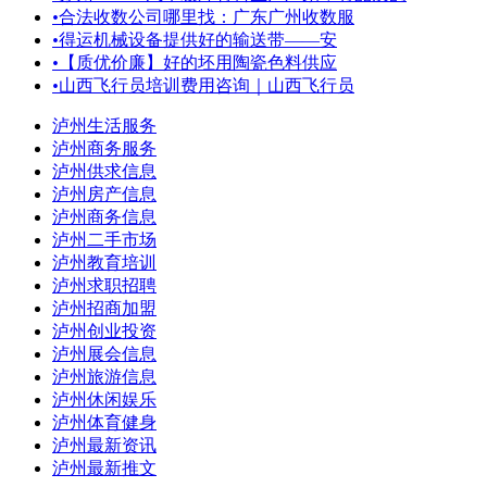
•
合法收数公司哪里找：广东广州收数服
•
得运机械设备提供好的输送带——安
•
【质优价廉】好的坯用陶瓷色料供应
•
山西飞行员培训费用咨询｜山西飞行员
泸州生活服务
泸州商务服务
泸州供求信息
泸州房产信息
泸州商务信息
泸州二手市场
泸州教育培训
泸州求职招聘
泸州招商加盟
泸州创业投资
泸州展会信息
泸州旅游信息
泸州休闲娱乐
泸州体育健身
泸州最新资讯
泸州最新推文