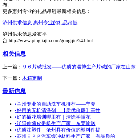
布。
更多惠州专业的礼品吊链最新相关信息：
泸州供求信息
惠州专业的礼品吊链
泸州供求信息发布平
台:http://www.pingjiajiu.com/gongqiu/54.html
相关信息
上一篇：
９６片碱批发——优质的淄博生产片碱的厂家在山东
下一篇：
木箱定制
最新信息
•
兰州专业的自助洗车机推荐——宁夏
•
好用的无机清洗剂＿【质优价廉】高性
•
好的插花培训哪里有｜清徐学插花
•
辽阳伸缩皮带机生产厂家 东莞输送
•
优质注塑件＿沧州具有价值的塑料件提
•
苏州ＥＰＰ汽车缓冲材料生产厂家，有品质的