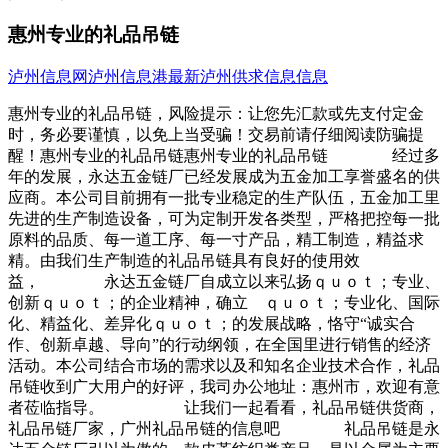
惠州专业的礼品吊链
泸州信息网
泸州信息港
最新泸州供求信息信息
惠州专业的礼品吊链，风险提示：让您先汇款或先支付定金
时，务必要谨慎，以免上当受骗！交易前请仔细阅读防骗提
醒！惠州专业的礼品吊链惠州专业的礼品吊链 经过多
年的发展，永达五金链厂已经发展成为五金加工享誉盛名的供
应商。本公司目前拥有一批专业稳定的生产队伍，五金加工里
先进的生产制造设备，可为定制开发各类型，严格把控每一批
原料的品质、每一道工序、每一寸产品，精工制造，精益求
精。由我们生产制造的礼品吊链具有良好的使用效
益， 永达五金链厂自成立以来弘扬ｑｕｏｔ；专业、
创新ｑｕｏｔ；的企业精神，确立 ｑｕｏｔ；专业化、国际
化、精益化、差异化ｑｕｏｔ；的发展战略，恪守“诚实合
作、创新卓越、导向”的行动纲领，在全国里进行销售的经济
活动。本公司结合市场的需求以及和知名企业技术合作，礼品
吊链收到广大用户的好评，我司办公地址：惠州市，欢迎有意
者莅临指导。 让我们一起看看，礼品吊链供货商，
礼品吊链厂家，广州礼品吊链的信息吧 礼品吊链是永