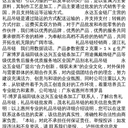
达五金链厂引以为傲的一款皮革纺织类产品，是以金属为主要
原料，其制作工艺是加工，产品主要通过批发的方式销售于全
国，并且支持陆运等运输方式。 永达五金链厂主营的
礼品吊链是通过陆运的方式配送运输的，并支持支付；转账的
方式付款，运费买卖双方协商，对于产品批发和布批零售的合
作伙伴，我们将以优秀的品牌，优秀的产品，优秀的服务共同
秉承锲而不舍的精神，为奉献出高档不高价的热销产品，共同
开拓生机无限的广阔市场。 礼品吊链经销商，湛江礼
品吊链 我们用数据说话。产品参数密度２克重＞１ｋｇ生产
厂家博罗县福田镇永达兴五金链条加工厂用途佩戴饰链产品等
级优质售后服务优质服务地区全国产品别名礼品吊链 永
达五金链厂提出“合力创新，领驭未来”的企业文化，对外保持
与需要群体的长期合作关系，对内提倡团结合作的理念，努力
建设充满活力、创意与和谐的企业氛围。同时公司注重以人为
本，从软硬件着手为员工创造良好的工作环境，着重培养员工
专业能力和素养。公司地址：广东省惠州市博罗县
可-博罗县福田镇永达兴五金链条加工厂联系人，了解出售礼
品吊链，礼品吊链批发商，茂名礼品吊链的相关信息免责声
明：以上惠州专业的礼品吊链的详细介绍说明，您可以在这里
联系这条信息的卖家，该信息的真实性、准确性和合法性由商
家负责。『本站』对此不承担任何保证责任。举报投诉：如发
现违法和不良资讯，请 联系我们举报。。泸州供求信息发