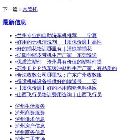
下一篇：
木管托
最新信息
•
兰州专业的自助洗车机推荐——宁夏
•
好用的无机清洗剂＿【质优价廉】高性
•
好的插花培训哪里有｜清徐学插花
•
辽阳伸缩皮带机生产厂家 东莞输送
•
优质注塑件＿沧州具有价值的塑料件提
•
苏州ＥＰＰ汽车缓冲材料生产厂家，有品质的
•
合法收数公司哪里找：广东广州收数服
•
得运机械设备提供好的输送带——安
•
【质优价廉】好的坯用陶瓷色料供应
•
山西飞行员培训费用咨询｜山西飞行员
泸州生活服务
泸州商务服务
泸州供求信息
泸州房产信息
泸州商务信息
泸州二手市场