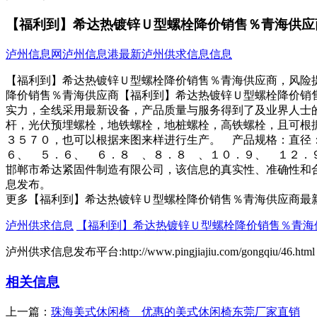
【福利到】希达热镀锌Ｕ型螺栓降价销售％青海供应
泸州信息网
泸州信息港
最新泸州供求信息信息
【福利到】希达热镀锌Ｕ型螺栓降价销售％青海供应商，风险
降价销售％青海供应商【福利到】希达热镀锌Ｕ型螺栓降价销
实力，全线采用最新设备，产品质量与服务得到了及业界人士
杆，光伏预埋螺栓，地铁螺栓，地桩螺栓，高铁螺栓，且可根
３５７０，也可以根据来图来样进行生产。 产品规格：直径
６、 ５．６、 ６．８ 、８．８ 、１０．９、 １２．
邯郸市希达紧固件制造有限公司，该信息的真实性、准确性和
息发布。
更多【福利到】希达热镀锌Ｕ型螺栓降价销售％青海供应商最
泸州供求信息
【福利到】希达热镀锌Ｕ型螺栓降价销售％青海
泸州供求信息发布平台:http://www.pingjiajiu.com/gongqiu/46.html
相关信息
上一篇：
珠海美式休闲椅＿优惠的美式休闲椅东莞厂家直销