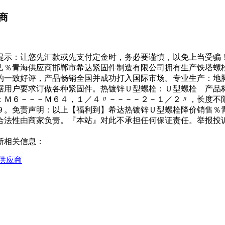
商
提示：让您先汇款或先支付定金时，务必要谨慎，以免上当受骗
售％青海供应商邯郸市希达紧固件制造有限公司拥有生产铁塔螺
的一致好评，产品畅销全国并成功打入国际市场。专业生产：地
据用户要求订做各种紧固件。热镀锌Ｕ型螺栓：Ｕ型螺栓 产品
：Ｍ６－－－Ｍ６４，１／４〃－－－－２－１／２〃，长度不限
９。免责声明：以上【福利到】希达热镀锌Ｕ型螺栓降价销售％
合法性由商家负责。『本站』对此不承担任何保证责任。举报投诉
新相关信息：
供应商