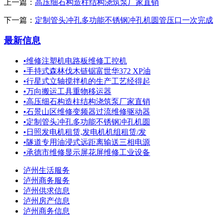
上一篇：
高压细石构造柱结构浇筑泵厂家直销
下一篇：
定制管头冲孔多功能不锈钢冲孔机圆管压口一次完成
最新信息
•
维修注塑机电路板维修工控机
•
手持式森林伐木链锯富世华372 XP油
•
行星式立轴搅拌机的生产工艺经得起
•
万向搬运工具重物移运器
•
高压细石构造柱结构浇筑泵厂家直销
•
石景山区维修变频器过流维修驱动器
•
定制管头冲孔多功能不锈钢冲孔机圆
•
日照发电机租赁,发电机机组租赁/发
•
隧道专用油浸式远距离输送三相电源
•
承德市维修显示屏花屏维修工业设备
泸州生活服务
泸州商务服务
泸州供求信息
泸州房产信息
泸州商务信息