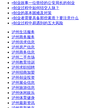
•
创业故事一位曾经的公安局长的创业
•
创业过程中如何结交人脉？
•
创业的基本困难及对策
•
创业者需要具备那些素质？要注意什么
•
创业过程中易遇到的五大风险
泸州生活服务
泸州商务服务
泸州供求信息
泸州房产信息
泸州商务信息
泸州二手市场
泸州教育培训
泸州求职招聘
泸州招商加盟
泸州创业投资
泸州展会信息
泸州旅游信息
泸州休闲娱乐
泸州体育健身
泸州最新资讯
泸州最新推文