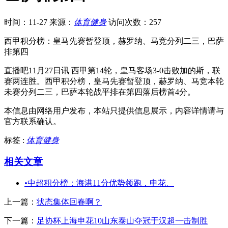
时间：11-27
来源：
体育健身
访问次数：257
西甲积分榜：皇马先赛暂登顶，赫罗纳、马竞分列二三，巴萨
排第四
直播吧11月27日讯 西甲第14轮，皇马客场3-0击败加的斯，联
赛两连胜。西甲积分榜，皇马先赛暂登顶，赫罗纳、马竞本轮
未赛分列二三，巴萨本轮战平排在第四落后榜首4分。
本信息由网络用户发布，
本站只提供信息展示，内容详情请与
官方联系确认。
标签 :
体育健身
相关文章
•
中超积分榜：海港11分优势领跑，申花、
上一篇：
状态集体回春啊？
下一篇：
足协杯上海申花10山东泰山夺冠于汉超一击制胜