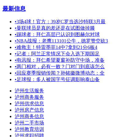
最新信息
•
3场4球！官方：39岁C罗当选沙特联3月最
•
曼联球员是真的差还是在试图做掉滕
•
踢球者：拜仁高层已认识到图赫尔对球
•
NBA战报：老鹰113101公牛，德罗赞空砍3
•
难救主！特雷墨菲14中7拿到21分6板4
•
记者：阿兰正常情况下会入选下期国足
•
电讯报：拜仁希望夏窗补防守中场，准备
•
两门相对，必有一败？门对门到底该怎么
•
回应赛季报销传闻？孙铭徽微博动态：全
•
足球报：多人被国字号征调影响泰山备
泸州生活服务
泸州商务服务
泸州供求信息
泸州房产信息
泸州商务信息
泸州二手市场
泸州教育培训
泸州求职招聘